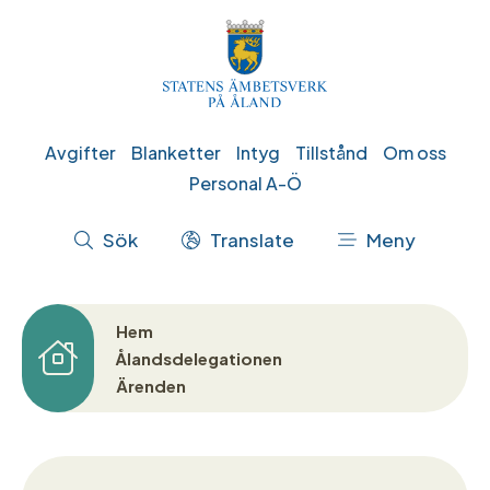
Hoppa
till
huvudinnehåll
Genvägar
Avgifter
Blanketter
Intyg
Tillstånd
Om oss
Personal A-Ö
Åtgärdsmeny
Sök
Translate
Meny
Hem
Länkstig
Ålandsdelegationen
Ärenden