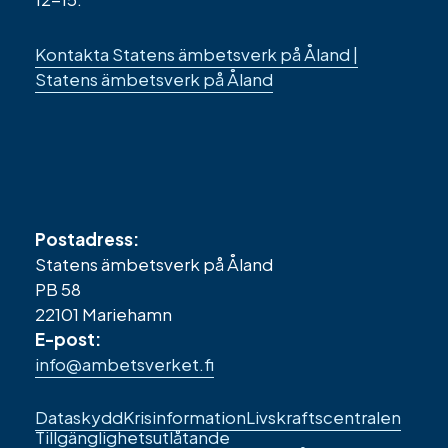
Kontakta Statens ämbetsverk på Åland |
Statens ämbetsverk på Åland
Postadress:
Statens ämbetsverk på Åland
PB 58
22101 Mariehamn
E-post:
info@ambetsverket.fi
Sidfotens
Dataskydd
Krisinformation
Livskraftscentralen
Tillgänglighetsutlåtande