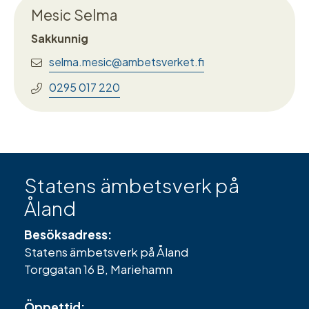
Mesic Selma
Sakkunnig
selma.mesic@ambetsverket.fi
0295 017 220
Statens ämbetsverk på
Åland
Besöksadress:
Statens ämbetsverk på Åland
Torggatan 16 B, Mariehamn
Öppettid: