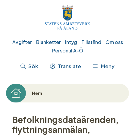
Hoppa
till
huvudinnehåll
Genvägar
Avgifter
Blanketter
Intyg
Tillstånd
Om oss
Personal A-Ö
Åtgärdsmeny
Sök
Translate
Meny
Hem
Länkstig
Befolkningsdataärenden,
flyttningsanmälan,