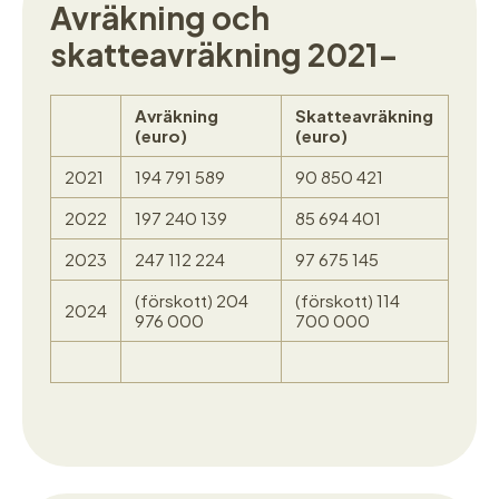
Avräkning och
skatteavräkning 2021-
Avräkning
Skatteavräkning
(euro)
(euro)
2021
194 791 589
90 850 421
2022
197 240 139
85 694 401
2023
247 112 224
97 675 145
(förskott) 204
(förskott) 114
2024
976 000
700 000