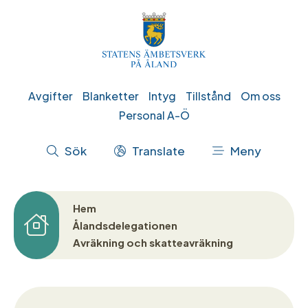
Hoppa
till
huvudinnehåll
Genvägar
Avgifter
Blanketter
Intyg
Tillstånd
Om oss
Personal A-Ö
Åtgärdsmeny
Sök
Translate
Meny
Hem
Länkstig
Ålandsdelegationen
Avräkning och skatteavräkning