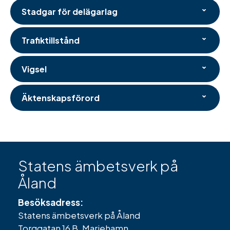
Stadgar för delägarlag
Trafiktillstånd
Vigsel
Äktenskapsförord
Statens ämbetsverk på
Åland
Besöksadress:
Statens ämbetsverk på Åland
Torggatan 16 B, Mariehamn