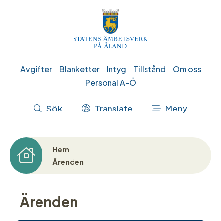
Hoppa
till
huvudinnehåll
Genvägar
Avgifter
Blanketter
Intyg
Tillstånd
Om oss
Personal A-Ö
Åtgärdsmeny
Sök
Translate
Meny
Hem
Länkstig
Ärenden
Ärenden