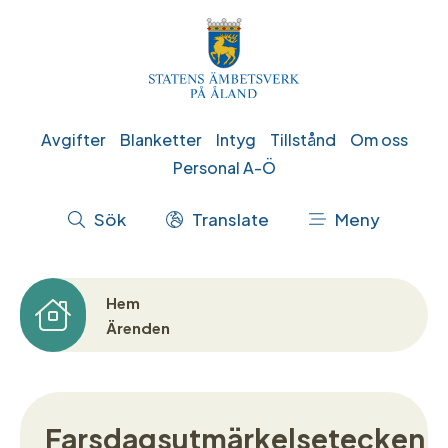
Hoppa
till
huvudinnehåll
Genvägar
Avgifter
Blanketter
Intyg
Tillstånd
Om oss
Personal A-Ö
Åtgärdsmeny
Sök
Translate
Meny
Hem
Länkstig
Ärenden
Farsdagsutmärkelsetecken