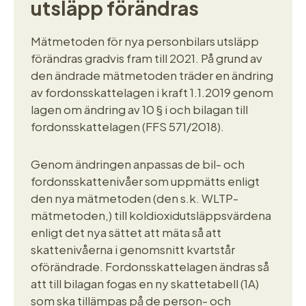
utsläpp förändras
Mätmetoden för nya personbilars utsläpp
förändras gradvis fram till 2021. På grund av
den ändrade mätmetoden träder en ändring
av fordonsskattelagen i kraft 1.1.2019 genom
lagen om ändring av 10 § i och bilagan till
fordonsskattelagen (FFS 571/2018).
Genom ändringen anpassas de bil- och
fordonsskattenivåer som uppmätts enligt
den nya mätmetoden (den s.k. WLTP-
mätmetoden,) till koldioxidutsläppsvärdena
enligt det nya sättet att mäta så att
skattenivåerna i genomsnitt kvartstår
oförändrade. Fordonsskattelagen ändras så
att till bilagan fogas en ny skattetabell (1A)
som ska tillämpas på de person- och