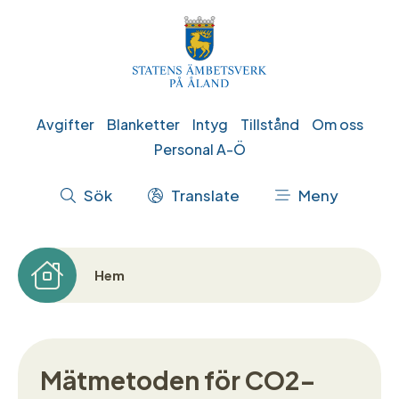
Hoppa
till
huvudinnehåll
Genvägar
Avgifter
Blanketter
Intyg
Tillstånd
Om oss
Personal A-Ö
Åtgärdsmeny
Sök
Translate
Meny
Hem
Länkstig
Mätmetoden för CO2-