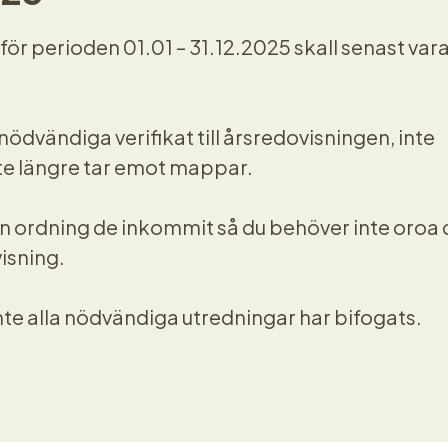
ör perioden 01.01 – 31.12.2025 skall senast va
ödvändiga verifikat till årsredovisningen, inte
nte längre tar emot mappar.
en ordning de inkommit så du behöver inte oroa 
visning.
te alla nödvändiga utredningar har bifogats.