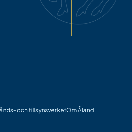
tånds- och tillsynsverket
Om Åland