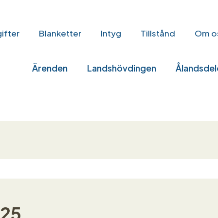
nvägar
ifter
Blanketter
Intyg
Tillstånd
Om o
vudmeny
Ärenden
Landshövdingen
Ålandsdel
025