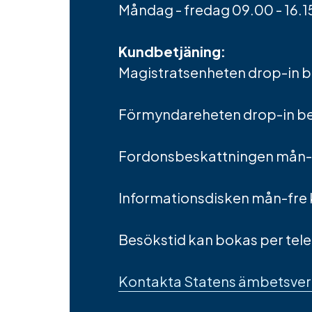
Måndag - fredag 09.00 - 16.1
Kundbetjäning:
Magistratsenheten drop-in bes
Förmyndareheten drop-in besök
Fordonsbeskattningen mån-fr
Informationsdisken mån-fre k
Besökstid kan bokas per telef
Kontakta Statens ämbetsverk