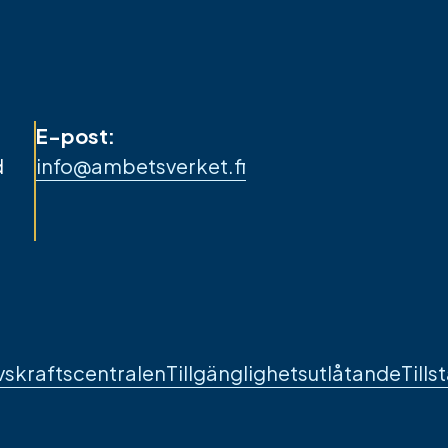
E-post:
d
info@ambetsverket.fi
vskraftscentralen
Tillgänglighetsutlåtande
Tills