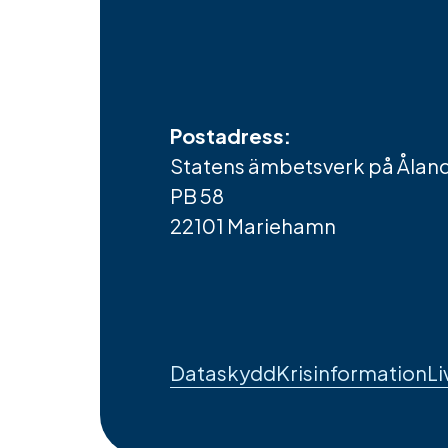
Postadress:
Statens ämbetsverk på Ålan
PB 58
22101 Mariehamn
Sidfotens
Dataskydd
Krisinformation
Li
länkar