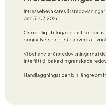
Intressebevakares årsredovisningar f
den 31.03.2026.
Om möjligt, bifoga endast kopior av n
originalversioner. Observera att vi i
Vi behandlar årsredovisningarna i d
inte fått tillbaka din granskade redo
Handläggningstiden blir längre om in