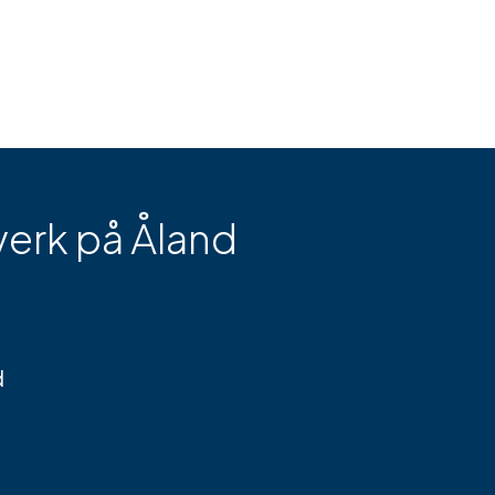
erk på Åland
d