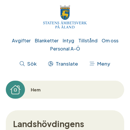
Hoppa
till
huvudinnehåll
Genvägar
Avgifter
Blanketter
Intyg
Tillstånd
Om oss
Personal A-Ö
Åtgärdsmeny
Sök
Translate
Meny
Hem
Länkstig
Landshövdingens