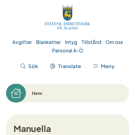
Hoppa
till
huvudinnehåll
Genvägar
Avgifter
Blanketter
Intyg
Tillstånd
Om oss
Personal A-Ö
Åtgärdsmeny
Sök
Translate
Meny
Hem
Länkstig
Manuella