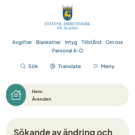
Hoppa
till
huvudinnehåll
Genvägar
Avgifter
Blanketter
Intyg
Tillstånd
Om oss
Personal A-Ö
Åtgärdsmeny
Sök
Translate
Meny
Hem
Länkstig
Ärenden
Sökande av ändring och