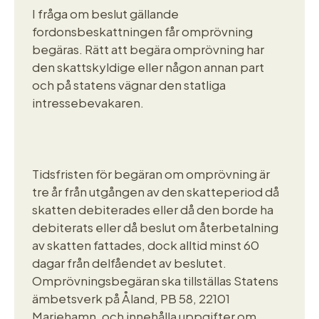
I fråga om beslut gällande
fordonsbeskattningen får omprövning
begäras. Rätt att begära omprövning har
den skattskyldige eller någon annan part
och på statens vägnar den statliga
intressebevakaren.
Tidsfristen för begäran om omprövning är
tre år från utgången av den skatteperiod då
skatten debiterades eller då den borde ha
debiterats eller då beslut om återbetalning
av skatten fattades, dock alltid minst 60
dagar från delfåendet av beslutet.
Omprövningsbegäran ska tillställas Statens
ämbetsverk på Åland, PB 58, 22101
Mariehamn, och innehålla uppgifter om