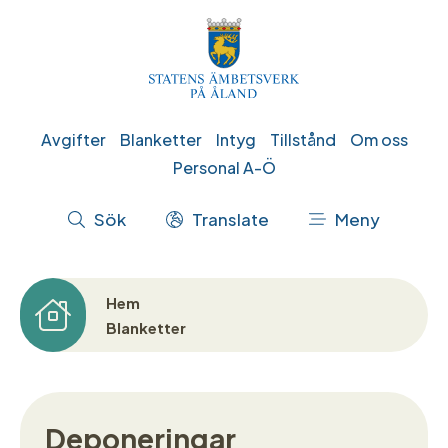
Hoppa
till
huvudinnehåll
Genvägar
Avgifter
Blanketter
Intyg
Tillstånd
Om oss
Personal A-Ö
Åtgärdsmeny
Sök
Translate
Meny
Hem
Länkstig
Blanketter
Deponeringar