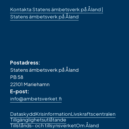
Kontakta Statens ämbetsverk på Åland |
Statens ämbetsverk på Åland
Postadress:
Statens ämbetsverk på Åland
PB 58
22101 Mariehamn
E-post:
info@ambetsverket.fi
Sidfotens
Dataskydd
Krisinformation
Livskraftscentralen
Tillgänglighetsutlåtande
länkar
Tillstånds- och tillsynsverket
Om Åland