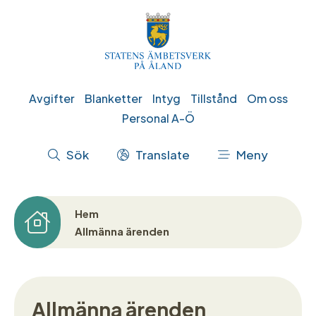
Hoppa
till
huvudinnehåll
Genvägar
Avgifter
Blanketter
Intyg
Tillstånd
Om oss
Personal A-Ö
Åtgärdsmeny
Sök
Translate
Meny
Hem
Länkstig
Allmänna ärenden
Allmänna ärenden