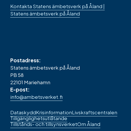
Kontakta Statens ämbetsverk på Åland |
Statens ämbetsverk på Åland
Postadress:
Statens ämbetsverk på Åland
PB 58
22101 Mariehamn
E-post:
info@ambetsverket.fi
Sidfotens
Dataskydd
Krisinformation
Livskraftscentralen
Tillgänglighetsutlåtande
länkar
Tillstånds- och tillsynsverket
Om Åland