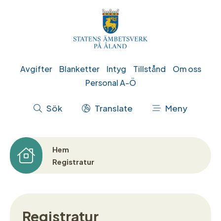
Hoppa
till
huvudinnehåll
Genvägar
Avgifter
Blanketter
Intyg
Tillstånd
Om oss
Personal A-Ö
Åtgärdsmeny
Sök
Translate
Meny
Hem
Länkstig
Registratur
Registratur